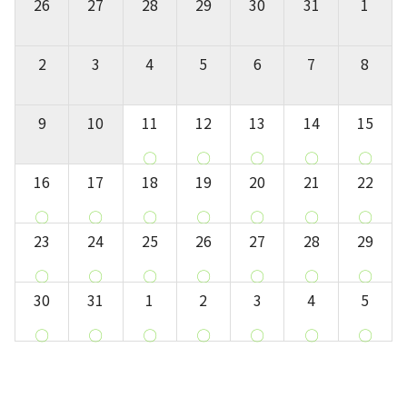
26
27
28
29
30
31
1
2
3
4
5
6
7
8
9
10
11
12
13
14
15
〇
〇
〇
〇
〇
16
17
18
19
20
21
22
〇
〇
〇
〇
〇
〇
〇
23
24
25
26
27
28
29
〇
〇
〇
〇
〇
〇
〇
30
31
1
2
3
4
5
〇
〇
〇
〇
〇
〇
〇